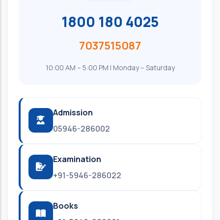
1800 180 4025
7037515087
10:00 AM – 5:00 PM | Monday – Saturday
Admission
05946-286002
Examination
+91-5946-286022
Books