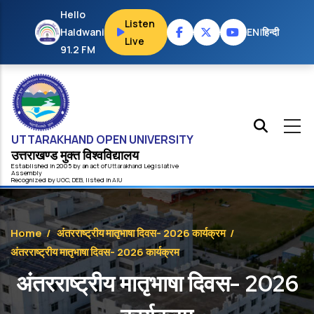
Skip to main content
Hello
Listen
Haldwani
EN
|
हिन्दी
Live
91.2 FM
UTTARAKHAND OPEN UNIVERSITY
उत्तराखण्ड मुक्त विश्‍वविद्यालय
Established in 2005 by an act of
Uttarakhand
Legislative
Assembly
Recognized by
UG
C
,
DEB
, listed in
AIU
Home
/
अंतरराष्ट्रीय मातृभाषा दिवस- 2026 कार्यक्रम
/
अंतरराष्ट्रीय मातृभाषा दिवस- 2026 कार्यक्रम
अंतरराष्ट्रीय मातृभाषा दिवस- 2026