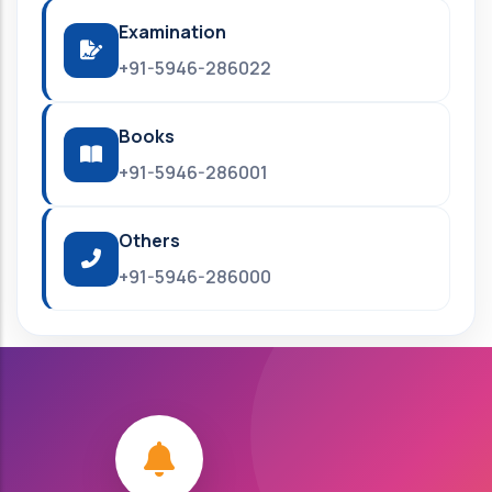
Examination
+91-5946-286022
Books
+91-5946-286001
Others
+91-5946-286000