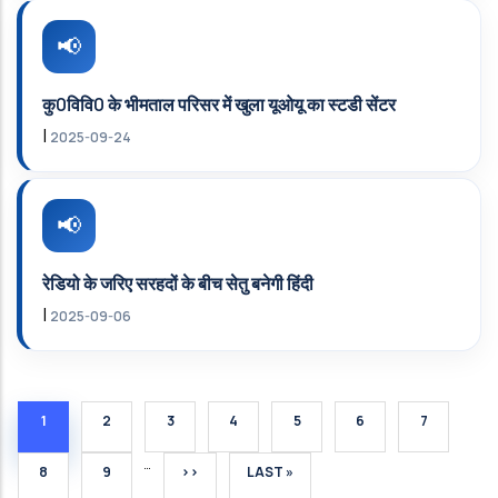
कु0विवि0 के भीमताल परिसर में खुला यूओयू का स्‍टडी सेंटर
|
2025-09-24
रेडियो के जरिए सरहदों के बीच सेतु बनेगी हिंदी
|
2025-09-06
CURRENT PAGE
PAGE
PAGE
PAGE
PAGE
PAGE
PAGE
1
2
3
4
5
6
7
…
PAGE
PAGE
NEXT PAGE
LAST PAGE
8
9
››
LAST »