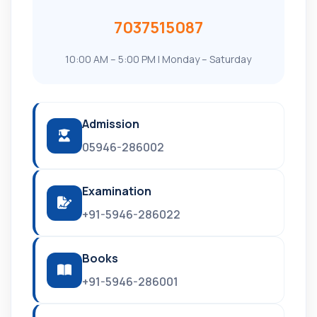
7037515087
10:00 AM – 5:00 PM | Monday – Saturday
Admission
05946-286002
Examination
+91-5946-286022
Books
+91-5946-286001