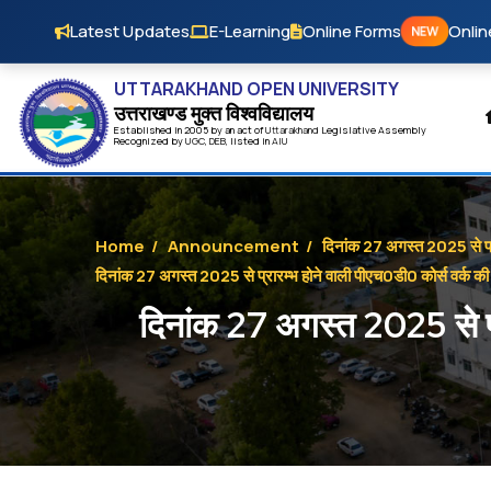
Skip to main content
Latest Updates
E-Learning
Online Forms
Onlin
NEW
UTTARAKHAND OPEN UNIVERSITY
उत्तराखण्ड मुक्त विश्‍वविद्यालय
Established in 2005 by an act of
Uttarakhand
Legislative Assembly
Recognized by
UG
C
,
DEB
, listed in
AIU
Home
/
Announcement
/
दिनांक 27 अगस्‍त 2025 से प्
दिनांक 27 अगस्‍त 2025 से प्रारम्‍भ होने वाली पीएच0डी0 कोर्स वर्क क
दिनांक 27 अगस्‍त 2025 से प्र