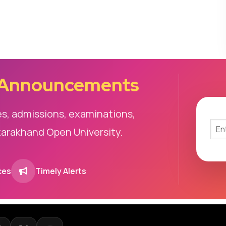
 Announcements
es, admissions, examinations,
tarakhand Open University.
ces
Timely Alerts