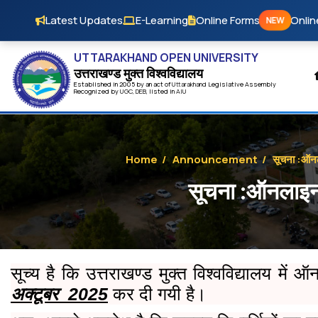
Skip to main content
Latest Updates
E-Learning
Online Forms
Onlin
NEW
UTTARAKHAND OPEN UNIVERSITY
उत्तराखण्ड मुक्त विश्‍वविद्यालय
Established in 2005 by an act of
Uttarakhand
Legislative Assembly
Recognized by
UG
C
,
DEB
, listed in
AIU
Home
/
Announcement
/
सूचना :ऑनल
सूचना :ऑनलाइन 
सूच्य है कि उत्तराखण्ड मुक्त विश्वविद्यालय मे
अक्टूबर 2025
कर दी गयी है।