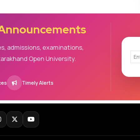
 Announcements
es, admissions, examinations,
tarakhand Open University.
ces
Timely Alerts