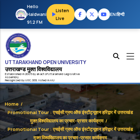
Skip to main content
Hello
Listen
Haldwani
EN
|
हिन्दी
Live
91.2 FM
UTTARAKHAND OPEN UNIVERSITY
उत्तराखण्ड मुक्त विश्‍वविद्यालय
Established in 2005 by an act of
Uttarakhand
Legislative
Assembly
Recognized by
UG
C
,
DEB
, listed in
AIU
Home
/
Promotional Tour : एचईसी ग्रुप ऑफ इंस्टीट्यूशन हरिद्वार में उत्तराखंड
मुक्त विश्वविद्यालय का प्रचार-प्रसार कार्यक्रम
/
Promotional Tour : एचईसी ग्रुप ऑफ इंस्टीट्यूशन हरिद्वार में उत्तराखंड
मुक्त विश्वविद्यालय का प्रचार-प्रसार कार्यक्रम