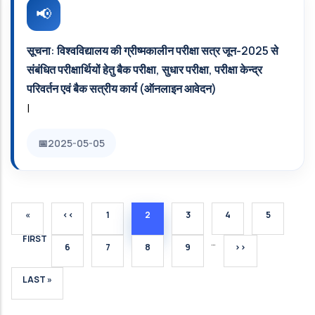
सूचना: विश्‍वविद्यालय की ग्रीष्मकालीन परीक्षा सत्र जून-2025 से
संबंधित परीक्षार्थियों हेतु बैक परीक्षा, सुधार परीक्षा, परीक्षा केन्द्र
परिवर्तन एवं बैक सत्रीय कार्य (ऑनलाइन आवेदन)
|
2025-05-05
FIRST PAGE
PREVIOUS PAGE
PAGE
CURRENT PAGE
PAGE
PAGE
PAGE
«
‹‹
1
2
3
4
5
FIRST
…
PAGE
PAGE
PAGE
PAGE
NEXT PAGE
6
7
8
9
››
LAST PAGE
LAST »