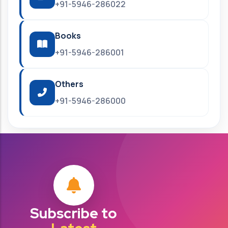
+91-5946-286022
Books
+91-5946-286001
Others
+91-5946-286000
Subscribe to