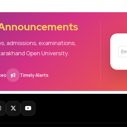
 Announcements
es, admissions, examinations,
tarakhand Open University.
ces
Timely Alerts