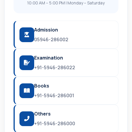
10:00 AM – 5:00 PM | Monday – Saturday
Admission
05946-286002
Examination
+91-5946-286022
Books
+91-5946-286001
Others
+91-5946-286000