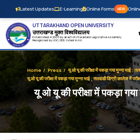
Skip to main content
Latest Updates
E-Learning
Online Forms
Onlin
NEW
UTTARAKHAND OPEN UNIVERSITY
उत्तराखण्ड मुक्त विश्‍वविद्यालय
Established in 2005 by an act of
Uttarakhand
Legislative Assembly
Recognized by
UG
C
,
DEB
, listed in
AIU
Home
/
Press
/
यू ओ यू की परीक्षा में पकड़ा गया मुन्ना भाई ; त
यू ओ यू की परीक्षा में पकड़ा गया मुन्ना भाई ; तलवाडी डिग्री कालेज में परी
यू ओ यू की परीक्षा में पकड़ा गया