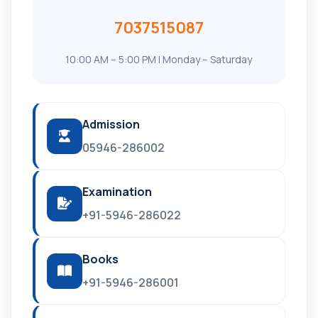
7037515087
10:00 AM – 5:00 PM | Monday – Saturday
Admission
05946-286002
Examination
+91-5946-286022
Books
+91-5946-286001