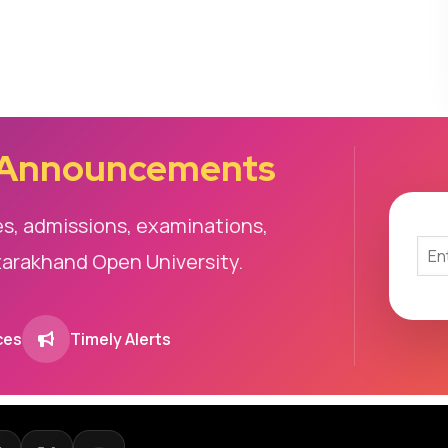
 Announcements
es, admissions, examinations,
tarakhand Open University.
ces
Timely Alerts