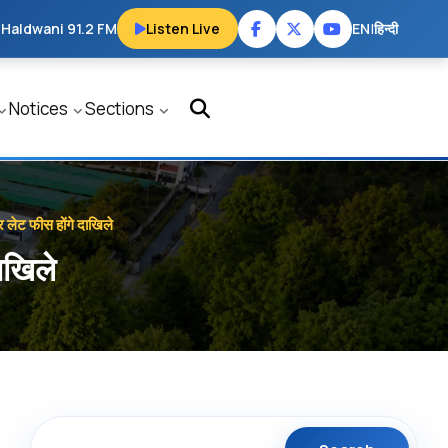
 Haldwani 91.2 FM
Listen Live
EN
|
हिन्दी
Notices
Sections
र लेट फीस होंगे दाखिले
ाखिले
Search