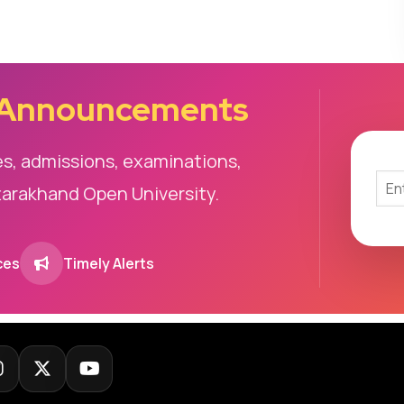
 Announcements
es, admissions, examinations,
tarakhand Open University.
ces
Timely Alerts