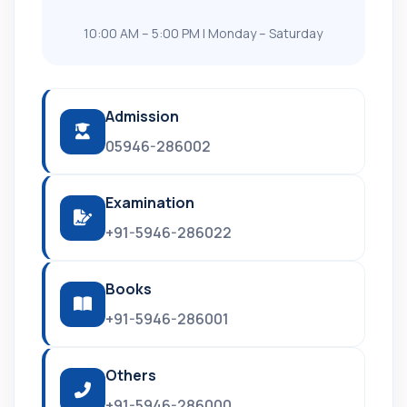
10:00 AM – 5:00 PM | Monday – Saturday
Admission
05946-286002
Examination
+91-5946-286022
Books
+91-5946-286001
Others
+91-5946-286000