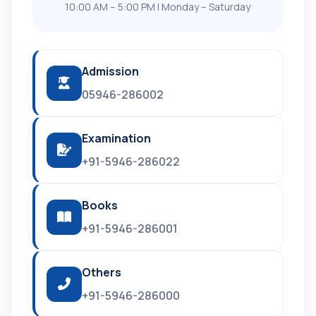
10:00 AM – 5:00 PM | Monday – Saturday
Admission
05946-286002
Examination
+91-5946-286022
Books
+91-5946-286001
Others
+91-5946-286000