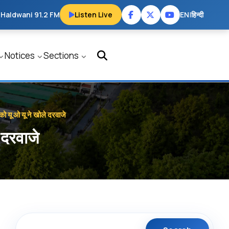
 Haldwani 91.2 FM
Listen Live
EN
|
हिन्दी
Notices
Sections
ले को यू ओ यू ने खोले दरवाजे
े दरवाजे
Search