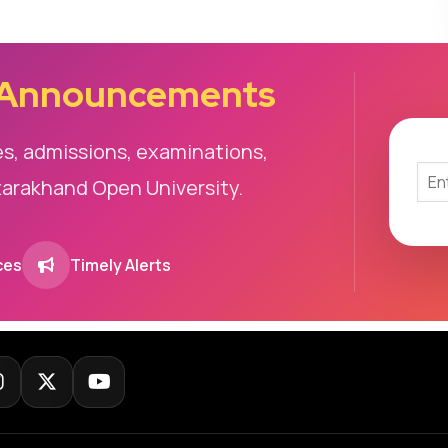
 Announcements
es, admissions, examinations,
tarakhand Open University.
ces
Timely Alerts