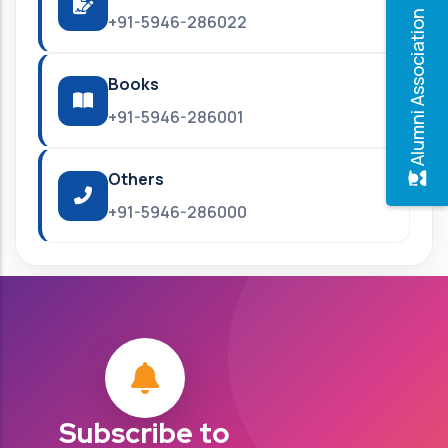
Alumni Association
+91-5946-286022
Books
+91-5946-286001
Others
+91-5946-286000
Subscribe to