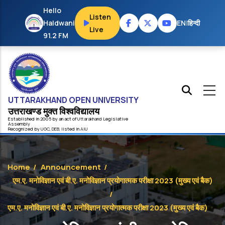
Skip to main content
Hello
Listen
Haldwani
EN
|
हिन्दी
Live
91.2 FM
UTTARAKHAND OPEN UNIVERSITY
उत्तराखण्ड मुक्त विश्‍वविद्यालय
Established in 2005 by an act of
Uttarakhand
Legislative
Assembly
Recognized by
UG
C
,
DEB
, listed in
AIU
Home
/
Announcement
/
एम.ए. मनोविज्ञान एवं बी.ए. मनोविज्ञान प्रयोगात्मक परीक्षा 2023 (मुख्य एवं बैक)
/
एम.ए. मनोविज्ञान एवं बी.ए. मनोविज्ञान प्रयोगात्मक परीक्षा 2023 (मुख्य एवं बैक)