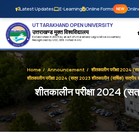
Skip to main content
Latest Updates
E-Learning
Online Forms
Onlin
NEW
UTTARAKHAND OPEN UNIVERSITY
उत्तराखण्ड मुक्त विश्‍वविद्यालय
Established in 2005 by an act of
Uttarakhand
Legislative Assembly
Recognized by
UG
C
,
DEB
, listed in
AIU
Home
/
Announcement
/
शीतकालीन परीक्षा 2024 (सत्र
शीतकालीन परीक्षा 2024 (सत्र 2023 शीतकालीन (वार्षिक) सत्रीय कार्
शीतकालीन परीक्षा 2024 (सत्र