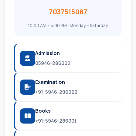
7037515087
10:00 AM – 5:00 PM | Monday – Saturday
Admission
05946-286002
Examination
+91-5946-286022
Books
+91-5946-286001