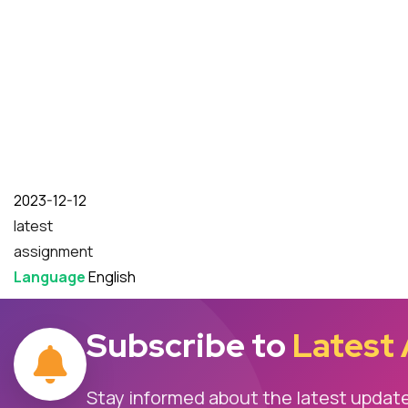
Date
2023-12-12
latest
assignment
Language
English
Subscribe to
Latest
Stay informed about the latest updat