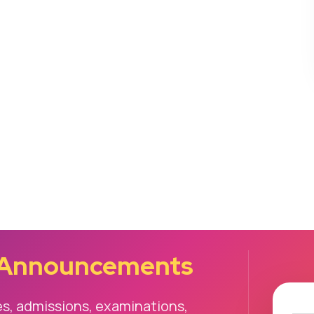
 Announcements
es, admissions, examinations,