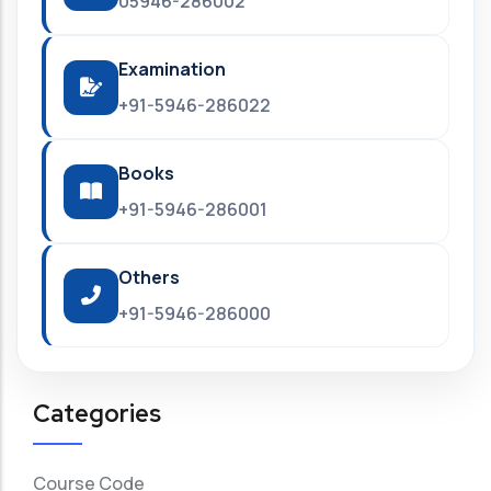
05946-286002
Examination
+91-5946-286022
Books
+91-5946-286001
Others
+91-5946-286000
Categories
Course Code