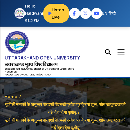
Skip to main content
Hello
Listen
Haldwani
EN
|
हिन्दी
Live
91.2 FM
UTTARAKHAND OPEN UNIVERSITY
उत्तराखण्ड मुक्त विश्‍वविद्यालय
Established in 2005 by an act of
Uttarakhand
Legislative
Assembly
Recognized by
UG
C
,
DEB
, listed in
AIU
Home
/
यूजीसी मानकों के अनुरूप पारदर्शी पीएचडी प्रवेश प्रक्रिया शुरू, शोध उत्कृष्टता को
नई दिशा देगा यूओयू
/
यूजीसी मानकों के अनुरूप पारदर्शी पीएचडी प्रवेश प्रक्रिया शुरू, शोध उत्कृष्टता को
नई दिशा देगा यूओयू