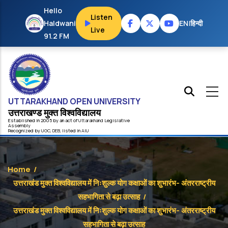
Skip to main content
Hello
Listen
Haldwani
EN
|
हिन्दी
Live
91.2 FM
UTTARAKHAND OPEN UNIVERSITY
उत्तराखण्ड मुक्त विश्‍वविद्यालय
Established in 2005 by an act of
Uttarakhand
Legislative
Assembly
Recognized by
UG
C
,
DEB
, listed in
AIU
Home
/
उत्तराखंड मुक्त विश्वविद्यालय में निःशुल्क योग कक्षाओं का शुभारंभ- अंतरराष्ट्रीय
सहभागिता से बढ़ा उत्साह
/
उत्तराखंड मुक्त विश्वविद्यालय में निःशुल्क योग कक्षाओं का शुभारंभ- अंतरराष्ट्रीय
सहभागिता से बढ़ा उत्साह