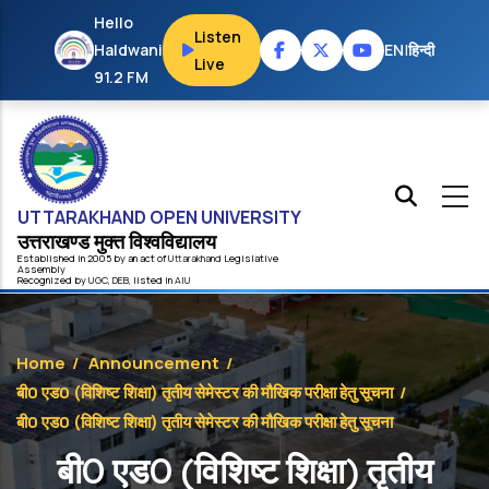
Skip to main content
Hello
Listen
Haldwani
EN
|
हिन्दी
Live
91.2 FM
UTTARAKHAND OPEN UNIVERSITY
उत्तराखण्ड मुक्त विश्‍वविद्यालय
Established in 2005 by an act of
Uttarakhand
Legislative
Assembly
Recognized by
UG
C
,
DEB
, listed in
AIU
Home
/
Announcement
/
बी0 एड0 (विशिष्ट शिक्षा) तृतीय सेमेस्टर की मौखिक परीक्षा हेतु सूचना
/
बी0 एड0 (विशिष्ट शिक्षा) तृतीय सेमेस्टर की मौखिक परीक्षा हेतु सूचना
बी0 एड0 (विशिष्ट शिक्षा) तृतीय