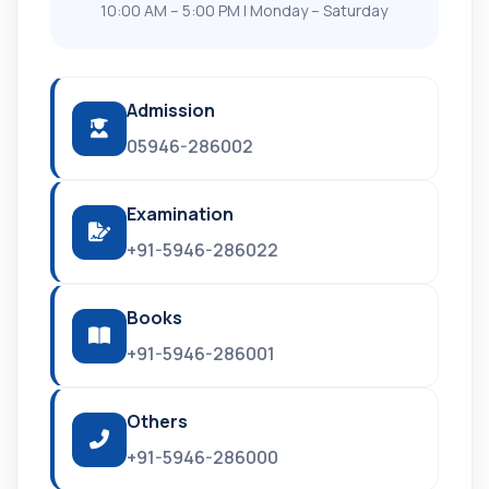
10:00 AM – 5:00 PM | Monday – Saturday
Admission
05946-286002
Examination
+91-5946-286022
Books
+91-5946-286001
Others
+91-5946-286000