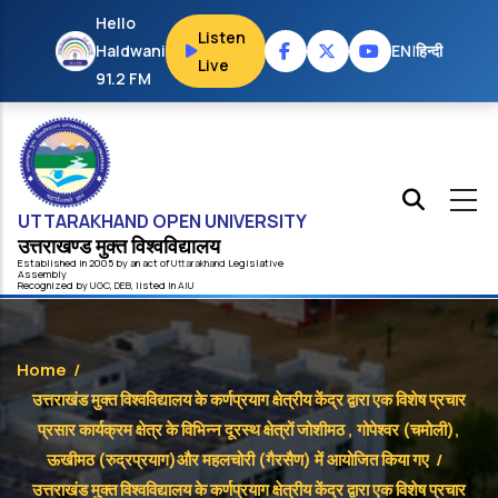
Skip to main content
Hello
Listen
Haldwani
EN
|
हिन्दी
Live
91.2 FM
UTTARAKHAND OPEN UNIVERSITY
उत्तराखण्ड मुक्त विश्‍वविद्यालय
Established in 2005 by an act of
Uttarakhand
Legislative
Assembly
Recognized by
UG
C
,
DEB
, listed in
AIU
Home
/
उत्तराखंड मुक्त विश्वविद्यालय के कर्णप्रयाग क्षेत्रीय केंद्र द्वारा एक विशेष प्रचार
प्रसार कार्यक्रम क्षेत्र के विभिन्न दूरस्थ क्षेत्रों जोशीमठ , गोपेश्वर (चमोली),
ऊखीमठ (रुद्रप्रयाग)और महलचोरी (गैरसैण) में आयोजित किया गए
/
उत्तराखंड मुक्त विश्वविद्यालय के कर्णप्रयाग क्षेत्रीय केंद्र द्वारा एक विशेष प्रचार