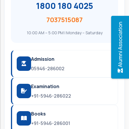
1800 180 4025
7037515087
Alumni Association
10:00 AM – 5:00 PM | Monday – Saturday
Admission
05946-286002
Examination
+91-5946-286022
Books
+91-5946-286001