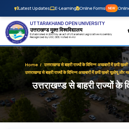
Skip to main content
Latest Updates
E-Learning
Online Forms
Onlin
NEW
UTTARAKHAND OPEN UNIVERSITY
उत्तराखण्ड मुक्त विश्‍वविद्यालय
Established in 2005 by an act of
Uttarakhand
Legislative Assembly
Recognized by
UG
C
,
DEB
, listed in
AIU
Home
/
उत्तराखण्ड से बाहरी राज्यों के विभिन्न अखबारों में छपी ख़बर
उत्तराखण्ड से बाहरी राज्यों के विभिन्न अखबारों में छपी ख़बरें यूओयू और मह
उत्तराखण्ड से बाहरी राज्यों के 