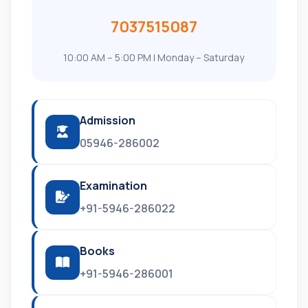
7037515087
10:00 AM – 5:00 PM | Monday – Saturday
Admission
05946-286002
Examination
+91-5946-286022
Books
+91-5946-286001