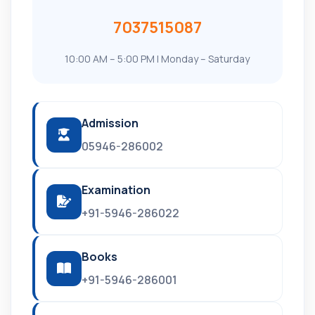
7037515087
10:00 AM – 5:00 PM | Monday – Saturday
Admission
05946-286002
Examination
+91-5946-286022
Books
+91-5946-286001