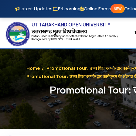
Skip to main content
Latest Updates
E-Learning
Online Forms
Onlin
NEW
UTTARAKHAND OPEN UNIVERSITY
उत्तराखण्ड मुक्त विश्‍वविद्यालय
Established in 2005 by an act of
Uttarakhand
Legislative Assembly
Recognized by
UG
C
,
DEB
, listed in
AIU
Home
/
Promotional Tour: उच्च शिक्षा आपके द्वार कार्यक्र
Promotional Tour: उच्च शिक्षा आपके द्वार कार्यक्रम के अंतर्गत
Promotional Tour: उच्च श