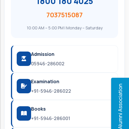
1800 180 4025
7037515087
10:00 AM – 5:00 PM | Monday – Saturday
Admission
05946-286002
Examination
Alumni Association
+91-5946-286022
Books
+91-5946-286001