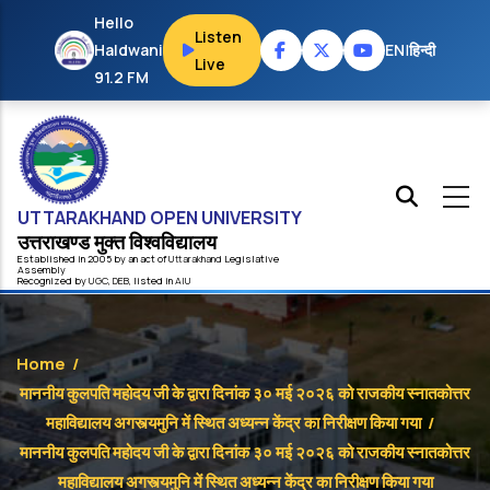
Skip to main content
Hello
Listen
Haldwani
EN
|
हिन्दी
Live
91.2 FM
UTTARAKHAND OPEN UNIVERSITY
उत्तराखण्ड मुक्त विश्‍वविद्यालय
Established in 2005 by an act of
Uttarakhand
Legislative
Assembly
Recognized by
UG
C
,
DEB
, listed in
AIU
Home
/
माननीय कुलपति महोदय जी के द्वारा दिनांक ३० मई २०२६ को राजकीय स्नातकोत्तर
महाविद्यालय अगस्त्यमुनि में स्थित अध्यन्न केंद्र का निरीक्षण किया गया
/
माननीय कुलपति महोदय जी के द्वारा दिनांक ३० मई २०२६ को राजकीय स्नातकोत्तर
महाविद्यालय अगस्त्यमुनि में स्थित अध्यन्न केंद्र का निरीक्षण किया गया