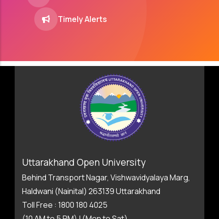
Timely Alerts
Uttarakhand Open University
Behind Transport Nagar, Vishwavidyalaya Marg,
Haldwani (Nainital) 263139 Uttarakhand
Toll Free : 1800 180 4025
(10 AM to 5 PM) | (Mon to Sat)