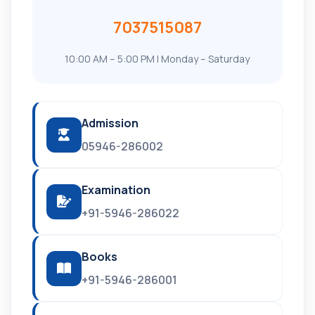
7037515087
10:00 AM – 5:00 PM | Monday – Saturday
Admission
05946-286002
Examination
+91-5946-286022
Books
+91-5946-286001