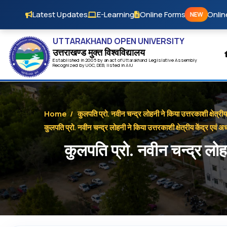
Skip to main content
Latest Updates
E-Learning
Online Forms
Onlin
NEW
UTTARAKHAND OPEN UNIVERSITY
उत्तराखण्ड मुक्त विश्‍वविद्यालय
Established in 2005 by an act of
Uttarakhand
Legislative Assembly
Recognized by
UG
C
,
DEB
, listed in
AIU
Home
/
कुलपति प्रो. नवीन चन्द्र लोहनी ने किया उत्तरकाशी क्षेत्रीय 
कुलपति प्रो. नवीन चन्द्र लोहनी ने किया उत्तरकाशी क्षेत्रीय केंद्र एवं अध
कुलपति प्रो. नवीन चन्द्र लोहनी