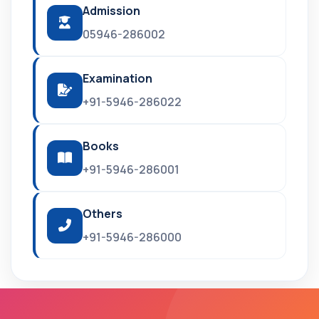
Admission
05946-286002
Examination
+91-5946-286022
Books
+91-5946-286001
Others
+91-5946-286000