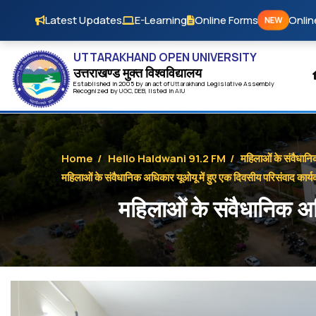
Skip to main content
Latest Updates
E-Learning
Online Forms
Onlin
NEW
UTTARAKHAND OPEN UNIVERSITY
उत्तराखण्ड मुक्त विश्‍वविद्यालय
Established in 2005 by an act of
Uttarakhand
Legislative Assembly
Recognized by
UG
C
,
DEB
, listed in
AIU
Home
/
Hello Haldwani 91.2 FM
/
महिलाओं के संवैधानिक
महिलाओं के संवैधानिक अधिकार यूओयू में हुए एक दिवसीय परिसंवाद कार्यक्
महिलाओं के संवैधानिक अधि