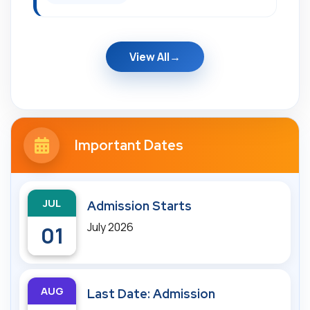
View All
Important Dates
JUL
Admission Starts
July 2026
01
AUG
Last Date: Admission