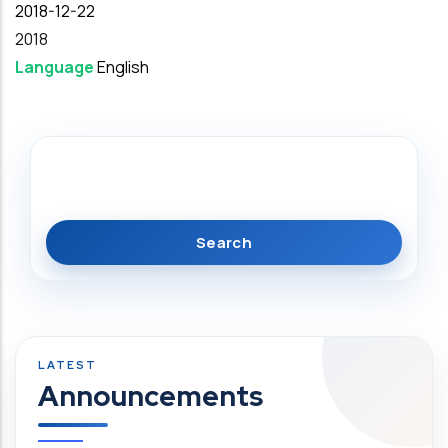
Date
2018-12-22
Year
2018
Language
English
Search
Announcements