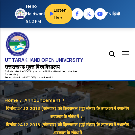
Skip to main content
Hello
Listen
Haldwani
EN
|
हिन्दी
Live
91.2 FM
UTTARAKHAND OPEN UNIVERSITY
उत्तराखण्ड मुक्त विश्‍वविद्यालय
Established in 2005 by an act of
Uttarakhand
Legislative
Assembly
Recognized by
UG
C
,
DEB
, listed in
AIU
Home
/
Announcement
/
दिनांक 24.12.2018 (सोमवार) को क्रिसमस (पूर्व संध्या) के उपलक्ष्य में स्थानीय
अवकाश के संबंध में
/
दिनांक 24.12.2018 (सोमवार) को क्रिसमस (पूर्व संध्या) के उपलक्ष्य में स्थानीय
अवकाश के संबंध में