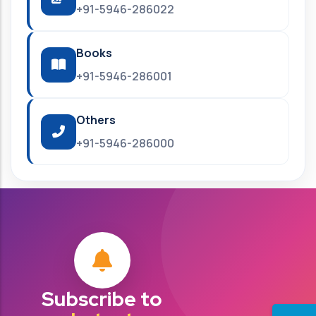
+91-5946-286022
Books
+91-5946-286001
Others
+91-5946-286000
Subscribe to