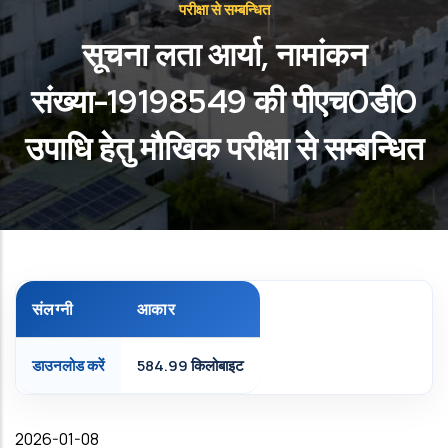
परीक्षा से सम्‍बन्धित
सूचना लता आर्या, नामांकन
संख्‍या-19198549 की पीएच0डी0
उप‍ाधि हेतु मौखिक परीक्षा से सम्‍बन्धित
संलग्नी
आकार
डाउनलोड करें
584.99 किलोबाइट
Date
2026-01-08