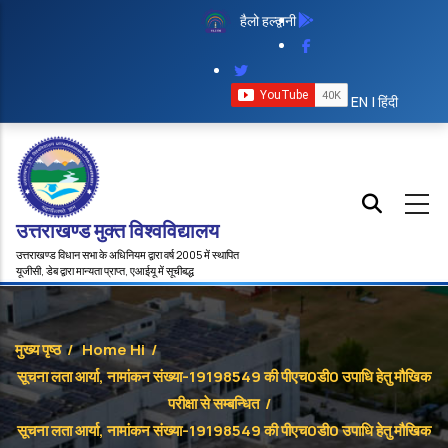
Skip to main content
हैलो हल्द्वानी
EN
|
हिंदी
उत्तराखण्ड मुक्त विश्‍वविद्यालय
उत्तराखण्ड विधान सभा के अधिनियम द्वारा वर्ष 2005 में स्थापित
यूजीसी, डेब द्वारा मान्यता प्राप्त, एआईयू में सूचीबद्ध
मुख्य पृष्ठ
/
Home Hi
/
सूचना लता आर्या, नामांकन संख्‍या-19198549 की पीएच0डी0 उप‍ाधि हेतु मौखिक
परीक्षा से सम्‍बन्धित
/
सूचना लता आर्या, नामांकन संख्‍या-19198549 की पीएच0डी0 उप‍ाधि हेतु मौखिक